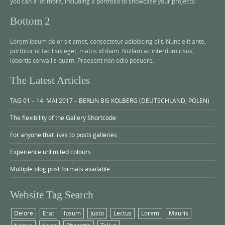
you can a lot more, including a portfolio to showcase your projects!
Bottom 2
Lorem ipsum dolor sit amet, consectetur adipiscing elit. Nunc elit ante,
porttitor ut facilisis eget, mattis id diam. Nullam ac interdum risus,
lobortis convallis quam. Praesent non odio posuere.
The Latest Articles
TAG 01 – 14. MAI 2017 – BERLIN BIS KOLBERG (DEUTSCHLAND, POLEN)
The flexibility of the Gallery Shortcode
For anyone that likes to posts galleries
Experience unlimited colours
Multiple blog post formats available
Website Tag Search
Delore
Erat
Ipsum
Justo
Lectus
Lorem
Mauris