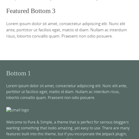
Featured Bottom 3
Lorem ipsum dolor sit amet, consectetur adipiscing elit. Nunc elit
ante, porttitor ut facilisis eget, mattis id diam. Nullam ac interdum
risus, lobortis convallis quam. Praesent non odio posuere.
Bottom 1
Lorem ipsum dolor sit amet, consectetur adipiscing elit. Nunc elit ante,
porttitor ut facilisis eget, mattis id diam. Nullam ac interdum risus,
lobortis convallis quam. Praesent non odio posuere.
Welcome to Pure & Simple, a theme that is perfect for serious bloggers
wanting something that looks amazing, yet easy to use. There are many
features built into this theme, but if you incorporate the Jetpack plugin,