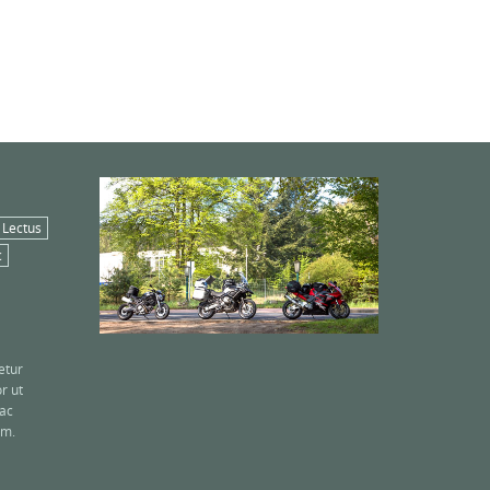
Lectus
c
etur
or ut
 ac
am.