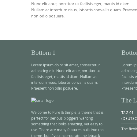
Nunc elit ante, porttitor ut facilisis eget, mattis id diam.
Nullam ac interdum risus, lobortis convallis quam. Praese
non odio posuere.
Bottom 1
Botto
Lorem ipsum dolor sit amet, consectetur
Lorem ip
adipiscing elit. Nunc elit ante, porttitor ut
adipiscing
facilisis eget, mattis id diam. Nullam ac
facilisis
interdum risus, lobortis convallis quam.
interdum 
Praesent non odio posuere.
Praesent
The La
Welcome to Pure & Simple, a theme that is
TAG 01 –
perfect for serious bloggers wanting
(DEUTSC
something that looks amazing, yet easy to
The flexi
use. There are many features built into this
theme, but if you incorporate the Jetpack