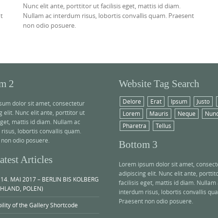
Nunc elit ante, porttitor ut facilisis eget, mattis id diam.
nt
Nullam ac interdum risus, lobortis convallis quam. Praesent
non odio posuere.
m 2
Website Tag Search
Delore
Erat
Ipsum
Justo
sum dolor sit amet, consectetur
 elit. Nunc elit ante, porttitor ut
Lorem
Mauris
Neque
Nun
 eget, mattis id diam. Nullam ac
Pharetra
Tellus
risus, lobortis convallis quam.
 non odio posuere.
Bottom 3
test Articles
Lorem ipsum dolor sit amet, consect
adipiscing elit. Nunc elit ante, porttit
 14. MAI 2017 – BERLIN BIS KOLBERG
facilisis eget, mattis id diam. Nullam
HLAND, POLEN)
interdum risus, lobortis convallis qu
Praesent non odio posuere.
bility of the Gallery Shortcode