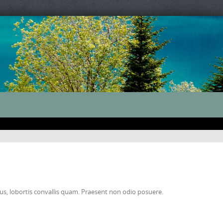
risus, lobortis convallis quam. Praesent non odio posuere.