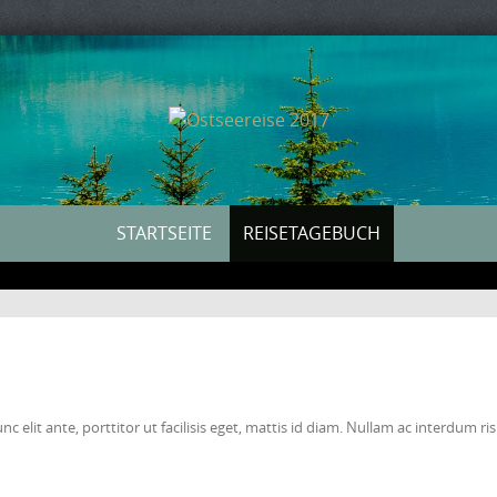
STARTSEITE
REISETAGEBUCH
c elit ante, porttitor ut facilisis eget, mattis id diam. Nullam ac interdum 